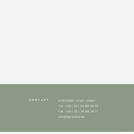
KONTAKT
AGROMEX Invest GmbH
Tel: +49 | 30 | 28 88 39 10
Fax: +49 | 30 | 28 88 39 11
info@agromex.de