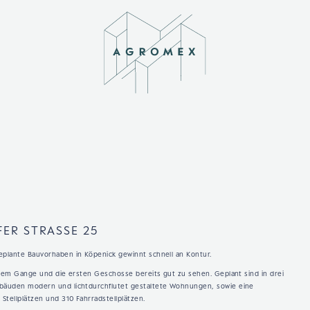
ER STRASSE 25
plante Bauvorhaben in Köpenick gewinnt schnell an Kontur.
llem Gange und die ersten Geschosse bereits gut zu sehen. Geplant sind in drei
äuden modern und lichtdurchflutet gestaltete Wohnungen, sowie eine
Stellplätzen und 310 Fahrradstellplätzen.