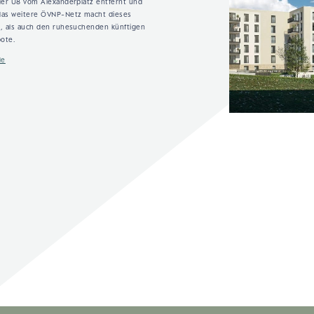
der U8 vom Alexanderplatz entfernt und
das weitere ÖVNP-Netz macht dieses
n, als auch den ruhesuchenden künftigen
ote.
de