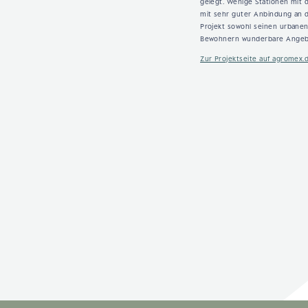
gelegt. Wenige Stationen mit 
mit sehr guter Anbindung an 
Projekt sowohl seinen urbane
Bewohnern wunderbare Angeb
Zur Projektseite auf agromex.